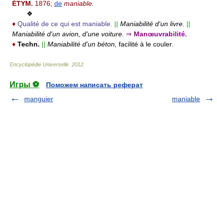
ÉTYM.
1876;
de
maniable.
❖
♦
Qualité de ce qui est maniable.
||
Maniabilité d'un livre.
||
Maniabilité d'un avion, d'une voiture.
⇒
Manœuvrabilité.
♦
Techn.
||
Maniabilité d'un béton,
facilité à le couler.
Encyclopédie Universelle
.
2012
.
Игры ⚽
Поможем написать реферат
manguier
maniable