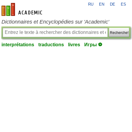
RU
EN
DE
ES
fr-academic.com
Dictionnaires et Encyclopédies sur 'Academic'
Recherche!
interprétations
traductions
livres
Игры ⚽